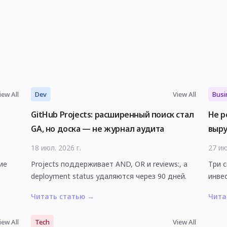
iew All
Dev
View All
Busi
GitHub Projects: расширенный поиск стал
Не р
GA, но доска — не журнал аудита
выр
18 июл. 2026 г.
27 ию
ние
Projects поддерживает AND, OR и reviews:, а
Три 
deployment status удаляются через 90 дней.
инве
Читать статью
→
Чита
iew All
Tech
View All