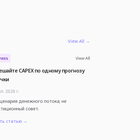
View All
→
ness
View All
ешайте CAPEX по одному прогнозу
учки
л. 2026 г.
сценария денежного потока; не
стиционный совет.
ть статью
→