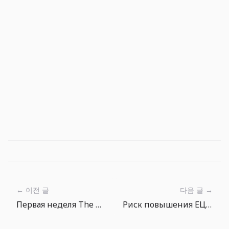
← 이전 글
다음 글 →
Первая неделя The Big One: как не потерять следующий заброс
Риск повышения ЕЦБ показывает: нижняя граница ставок держится