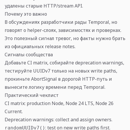
удалены старые HTTP/stream API.
Почему это важно
В обсуждениях разработчики рады Temporal, но
говорят о helper-слоях, зависимостях и проверках.
Это полезный сигнал тревог, но факты нужно брать
из официальных release notes.
Сигналы сообщества
Добавьте CI matrix, собирайте deprecation warnings,
тестируйте UUIDv7 только на новых write paths,
прокиньте AbortSignal в дорогой HTTP-путь и
вынесите логику времени перед Temporal.
Практический чеклист
CI matrix: production Node, Node 24 LTS, Node 26
Current.
Deprecation warnings: collect and assign owners.
: test on new write paths first.
randomUUIDv7()