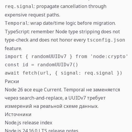
: propagate cancellation through
req.signal
expensive request paths.
: wrap date/time logic before migration.
Temporal
TypeScript: remember Node type stripping does not
type-check and does not honor every
tsconfig.json
feature.
import { randomUUIDv7 } from 'node:crypto'

const id = randomUUIDv7()

await fetch(url, { signal: req.signal })
Риски
Node 26 все еще Current. Temporal не заменяется
через search-and-replace, а UUIDv7 требует
измерений на реальной схеме данных.
Источники
Node.js release index
Node.js 24.16.0 LTS release notes