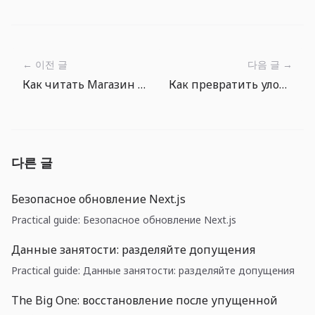
← 이전 글
다음 글 →
Как читать Магазин The Big One: наживка и камни без давления
Как превратить улов в походную кухню в The Big One
다른 글
Безопасное обновление Next.js
Practical guide: Безопасное обновление Next.js
Данные занятости: разделяйте допущения
Practical guide: Данные занятости: разделяйте допущения
The Big One: восстановление после упущенной