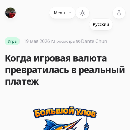
Language
Menu
19 мая 2026 г.
·
Dante Chun
Игра
Просмотры 80
Когда игровая валюта
превратилась в реальный
платеж