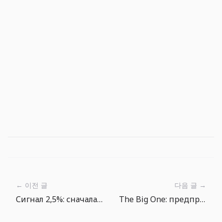
← 이전 글
다음 글 →
Сигнал 2,5%: сначала денежный поток, потом прогноз выручки
The Big One: предпросмотр текущей оснастки и выбор локации