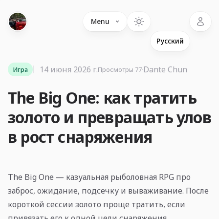
Language
Menu
14 июня 2026 г.
·
Dante Chun
Игра
Просмотры 77
The Big One: как тратить
золото и превращать улов
в рост снаряжения
The Big One — казуальная рыболовная RPG про
заброс, ожидание, подсечку и вываживание. После
короткой сессии золото проще тратить, если
привязать его к одной цели снаряжения.