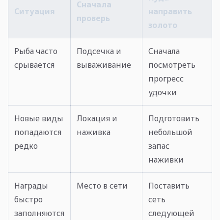
Сначала
Ситуация
направить
проверь
золото
Рыба часто
Подсечка и
Сначала
срывается
вываживание
посмотреть
прогресс
удочки
Новые виды
Локация и
Подготовить
попадаются
наживка
небольшой
редко
запас
наживки
Награды
Место в сети
Поставить
быстро
сеть
заполняются
следующей