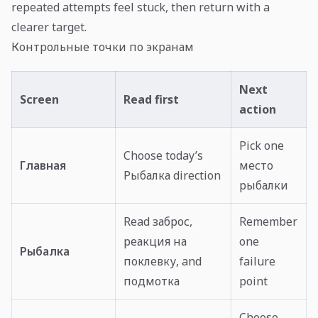
repeated attempts feel stuck, then return with a
clearer target.
Контрольные точки по экранам
Next
Screen
Read first
action
Pick one
Choose today’s
Главная
место
Рыбалка direction
рыбалки
Read заброс,
Remember
реакция на
one
Рыбалка
поклевку, and
failure
подмотка
point
Choose