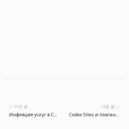
← 이전 글
다음 글 →
Инфляция услуг в США снова ускоряется: в июне важнее защищать издержки, чем ждать дешевых денег
Codex Sites и плагины: внутренним инструментам нужен контроль деплоя