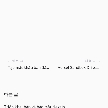
← 이전 글
다음 글 →
Tạo mật khẩu ban đầu an toàn cho tài khoản gia công của bạn bằng trình tạo mật khẩu.
Vercel Sandbox Drives: workspace bền vững trở thành hạ tầng cho AI agent
다른 글
Triển khai bản vá bảo mật Next.js