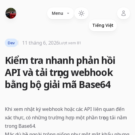
Language
Menu
11 tháng 6, 2026
Dev
Lượt xem 81
Kiểm tra nhanh phản hồi
API và tải trọng webhook
bằng bộ giải mã Base64
Khi xem nhật ký webhook hoặc các API liên quan đến
xác thực, có những trường hợp một phần trọng tải nằm
trong Base64.
Mặc dù bề ngoài trông giống như một mật khẩu nhưng