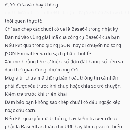
được đưa vào hay không.
eyJldmVudCI6InBheW1lbnQuc3VjY2VlZGVkIiwib3J
thói quen thực tế
Chỉ sao chép các chuỗi có vẻ là Base64 trong nhật ký.
Dán nó vào vùng giải mã của công cụ Base64 của bạn.
Nếu kết quả trông giống JSON, hãy di chuyển nó sang
JSON Formatter và dọn sạch phần thụt lề.
Xác minh rằng tên sự kiện, số đơn đặt hàng, số tiền và
dấu thời gian đúng như mong đợi.
Mọi giá trị chứa mã thông báo hoặc thông tin cá nhân
phải được xóa trước khi chụp hoặc chia sẻ trò chuyện.
Kiểm tra trước khi triển khai
Đảm bảo bạn không sao chép chuỗi có dấu ngoặc kép
hoặc dấu cách.
Nếu kết quả giải mã bị hỏng, hãy kiểm tra xem đó có
phải là Base64 an toàn cho URL hay không và có thiếu