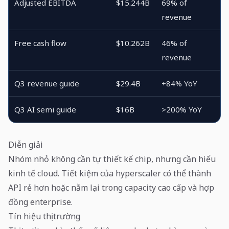
Adjusted EBITDA
$15.244B
69% of
revenue
Free cash flow
$10.262B
46% of
revenue
Q3 revenue guide
$29.4B
+84% YoY
Q3 AI semi guide
$16B
>200% YoY
Diễn giải
Nhóm nhỏ không cần tự thiết kế chip, nhưng cần hiểu
kinh tế cloud. Tiết kiệm của hyperscaler có thể thành
API rẻ hơn hoặc nằm lại trong capacity cao cấp và hợp
đồng enterprise.
Tín hiệu thị trường