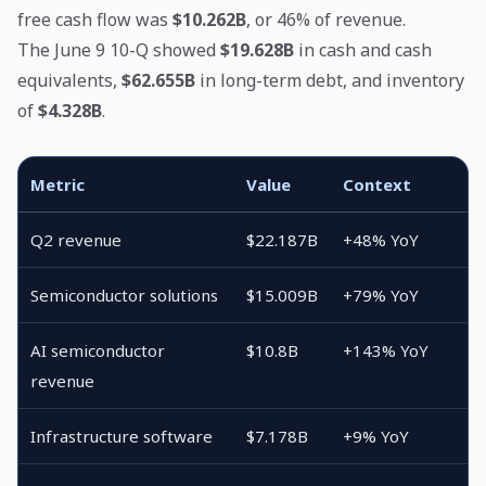
free cash flow was
$10.262B
, or 46% of revenue.
The June 9 10-Q showed
$19.628B
in cash and cash
equivalents,
$62.655B
in long-term debt, and inventory
of
$4.328B
.
Metric
Value
Context
Q2 revenue
$22.187B
+48% YoY
Semiconductor solutions
$15.009B
+79% YoY
AI semiconductor
$10.8B
+143% YoY
revenue
Infrastructure software
$7.178B
+9% YoY