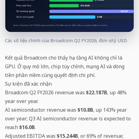
Các số liệu chính của Broadcom Q2 FY2026, đơn vị tỷ USD.
Kết quả Broadcom cho thấy hạ tầng AI không chỉ là
GPU. Ở quy mô lớn, chip tùy chỉnh, mạng AI và dòng
tiền phần mềm cùng quyết định chi phí.
Sự kiện đã xác nhận
Broadcom Q2 FY2026 revenue was
$22.187B
, up 48%
year over year.
AI semiconductor revenue was
$10.8B
, up 143% year
over year; Q3 AI semiconductor revenue is expected to
reach
$16.0B
.
Adjusted EBITDA was
$15.244B
, or 69% of revenue;