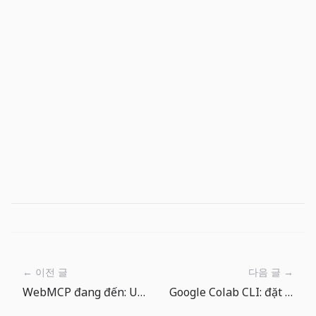
← 이전 글
다음 글 →
WebMCP đang đến: UI web cần hợp đồng cho agent AI
Google Colab CLI: đặt quy tắc trước khi giao GPU cho agent