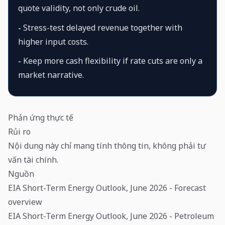
quote validity, not only crude oil.
-
Stress-test delayed revenue together with
higher input costs.
-
Keep more cash flexibility if rate cuts are only a
market narrative.
Phản ứng thực tế
Rủi ro
Nội dung này chỉ mang tính thông tin, không phải tư
vấn tài chính.
Nguồn
EIA Short-Term Energy Outlook, June 2026 - Forecast
overview
EIA Short-Term Energy Outlook, June 2026 - Petroleum