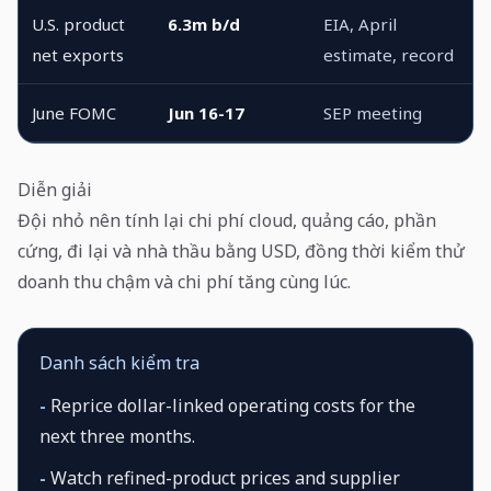
U.S. product
6.3m b/d
EIA, April
net exports
estimate, record
June FOMC
Jun 16-17
SEP meeting
Diễn giải
Đội nhỏ nên tính lại chi phí cloud, quảng cáo, phần
cứng, đi lại và nhà thầu bằng USD, đồng thời kiểm thử
doanh thu chậm và chi phí tăng cùng lúc.
Danh sách kiểm tra
-
Reprice dollar-linked operating costs for the
next three months.
-
Watch refined-product prices and supplier