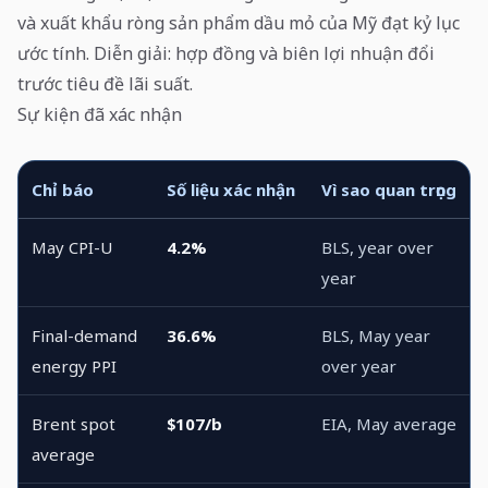
và xuất khẩu ròng sản phẩm dầu mỏ của Mỹ đạt kỷ lục
ước tính. Diễn giải: hợp đồng và biên lợi nhuận đổi
trước tiêu đề lãi suất.
Sự kiện đã xác nhận
Chỉ báo
Số liệu xác nhận
Vì sao quan trọng
May CPI-U
4.2%
BLS, year over
year
Final-demand
36.6%
BLS, May year
energy PPI
over year
Brent spot
$107/b
EIA, May average
average