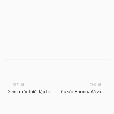
← 이전 글
다음 글 →
Xem trước thiết lập hiện tại trong The Big One: chọn điểm câu phù hợp
Cú sốc Hormuz đã vào phòng họp Fed: nhìn dòng tiền trước giá dầu