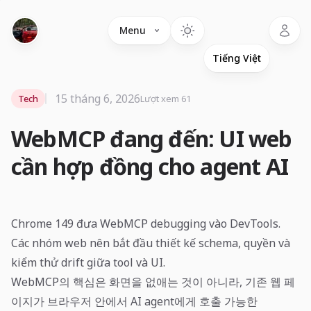
Language
Menu
15 tháng 6, 2026
Tech
Lượt xem 61
WebMCP đang đến: UI web
cần hợp đồng cho agent AI
Chrome 149 đưa WebMCP debugging vào DevTools.
Các nhóm web nên bắt đầu thiết kế schema, quyền và
kiểm thử drift giữa tool và UI.
WebMCP의 핵심은 화면을 없애는 것이 아니라, 기존 웹 페
이지가 브라우저 안에서 AI agent에게 호출 가능한