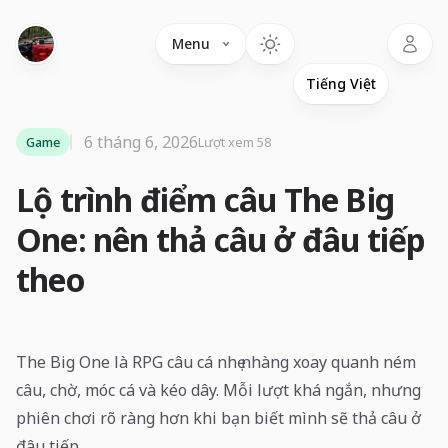
Language
Menu
6 tháng 6, 2026
Game
Lượt xem 58
Lộ trình điểm câu The Big
One: nên thả câu ở đâu tiếp
theo
The Big One là RPG câu cá nhẹ nhàng xoay quanh ném
câu, chờ, móc cá và kéo dây. Mỗi lượt khá ngắn, nhưng
phiên chơi rõ ràng hơn khi bạn biết mình sẽ thả câu ở
đâu tiếp.