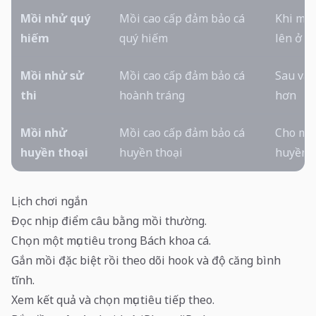
Mồi nhử quý
Mồi cao cấp đảm bảo cá
Khi muố
hiếm
quý hiếm
lên ở đ
Mồi nhử sử
Mồi cao cấp đảm bảo cá
Sau vài
thi
hoành tráng
hơn
Mồi nhử
Mồi cao cấp đảm bảo cá
Cho một
huyền thoại
huyền thoại
huyền t
Lịch chơi ngắn
Đọc nhịp điểm câu bằng mồi thường.
Chọn một mục tiêu trong Bách khoa cá.
Gắn mồi đặc biệt rồi theo dõi hook và độ căng bình
tĩnh.
Xem kết quả và chọn mục tiêu tiếp theo.