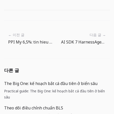
← 이전 글
다음 글 →
PPI My 6,5%: tin hieu chi phi nam trong hoa don nha cung cap truoc CPI
AI SDK 7 HarnessAgent: coding agent đang trở thành runtime có thể thay thế
다른 글
The Big One: kế hoạch bắt cá đầu tiên ở biển sâu
Practical guide: The Big One: kế hoạch bắt cá đầu tiên ở biển
sâu
Theo dõi điều chỉnh chuẩn BLS