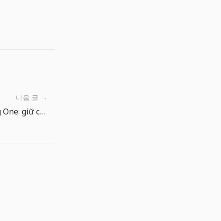
다음 글 →
Nhật ký bản địa hóa The Big One: giữ cảm giác câu cá qua 15 ngôn ngữ