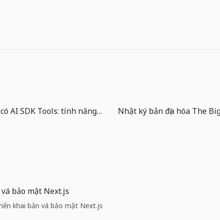
Chat SDK đã có AI SDK Tools: tính năng agent cần thiết kế quyền trước
 vá bảo mật Next.js
Triển khai bản vá bảo mật Next.js