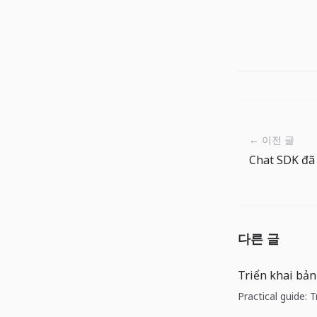
← 이전 글
다른 글
Triển khai bản
Practical guide: 