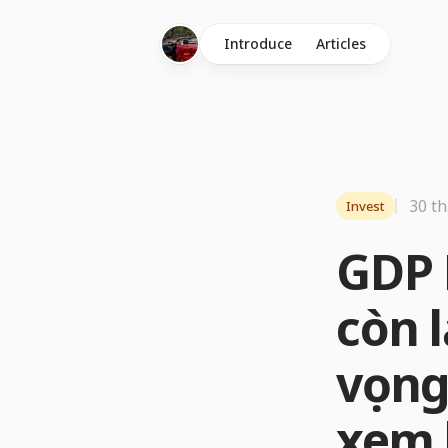
Introduce
Articles
30 th
Invest
GDP 
còn 
vọng
xem 