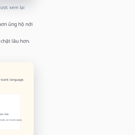
được xem lại
 hơn ủng hộ nới
 chặt lâu hơn.