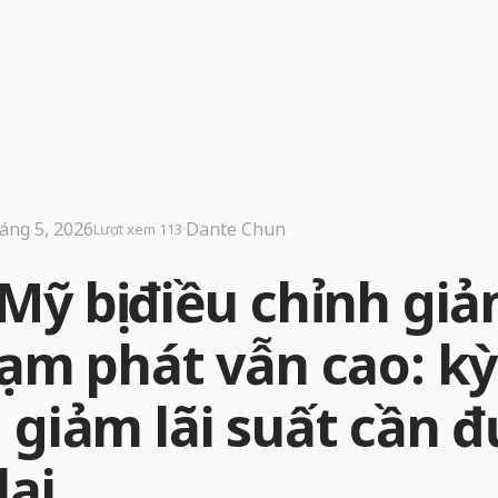
áng 5, 2026
·
Dante Chun
Lượt xem 113
Mỹ bị điều chỉnh gi
lạm phát vẫn cao: kỳ
 giảm lãi suất cần 
lại