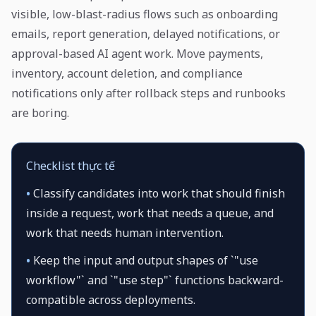
visible, low-blast-radius flows such as onboarding
emails, report generation, delayed notifications, or
approval-based AI agent work. Move payments,
inventory, account deletion, and compliance
notifications only after rollback steps and runbooks
are boring.
Checklist thực tế
•
Classify candidates into work that should finish
inside a request, work that needs a queue, and
work that needs human intervention.
•
Keep the input and output shapes of `"use
workflow"` and `"use step"` functions backward-
compatible across deployments.