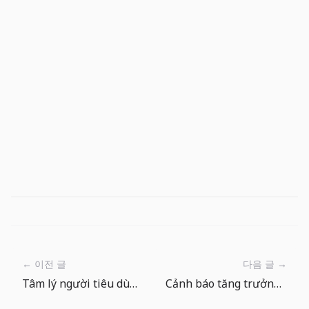
← 이전 글
다음 글 →
Tâm lý người tiêu dùng Mỹ phục hồi, nhưng kỳ vọng lạm phát vẫn là tín hiệu rủi ro
Cảnh báo tăng trưởng 2,5%: ưu tiên dòng tiền trước dự báo doanh thu