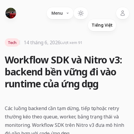
Language
Menu
14 tháng 6, 2026
Tech
Lượt xem 91
Workflow SDK và Nitro v3:
backend bền vững đi vào
runtime của ứng dụng
Các luồng backend cần tạm dừng, tiếp tục hoặc retry
thường kéo theo queue, worker, bảng trạng thái và
monitoring. Workflow SDK trên Nitro v3 đưa mô hình
đó gần hơn với code ứng dụng.