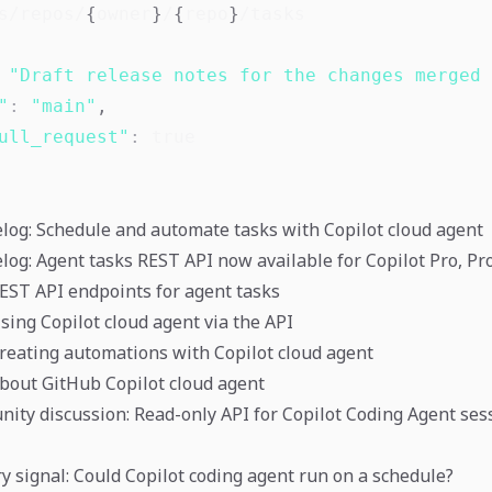
s/repos/
{
owner
}
/
{
repo
}
"Draft release notes for the changes merged 
"
:
"main"
,
ull_request"
:
true
og: Schedule and automate tasks with Copilot cloud agent
og: Agent tasks REST API now available for Copilot Pro, Pr
EST API endpoints for agent tasks
sing Copilot cloud agent via the API
reating automations with Copilot cloud agent
bout GitHub Copilot cloud agent
ty discussion: Read-only API for Copilot Coding Agent ses
ry signal: Could Copilot coding agent run on a schedule?