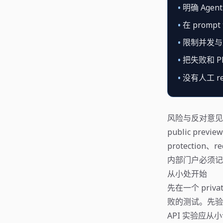
•
明确 Agent 
•
在 promp
•
限制并发与
•
把失败和 PR 
•
没有人工 re
风险与反对意见
public prev
protection、re
内部门户必须记录
从小处开始
先在一个 priva
败的测试。先验证
API 实验应从