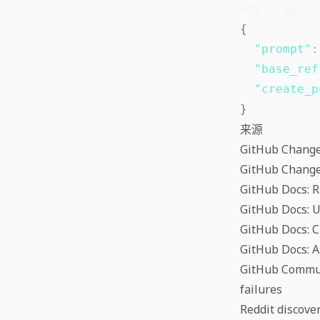
POST /agent
{
"prompt"
:
"base_ref
"create_p
}
来源
GitHub Changel
GitHub Changel
GitHub Docs: R
GitHub Docs: U
GitHub Docs: C
GitHub Docs: A
GitHub Communi
failures
Reddit discove