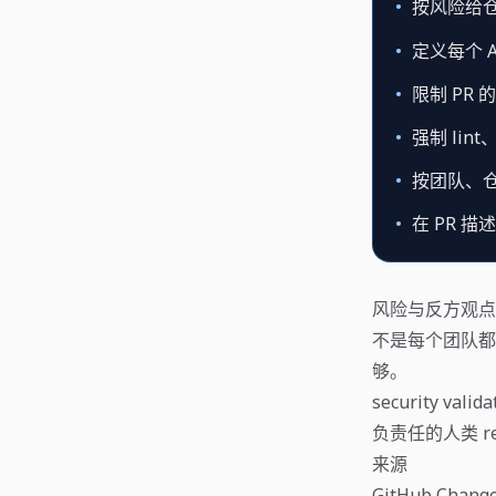
•
按风险给
•
定义每个 
•
限制 PR
•
强制 lint、
•
按团队、仓库
•
在 PR 
风险与反方观点
不是每个团队都需要
够。
security v
负责任的人类 re
来源
GitHub Changelo