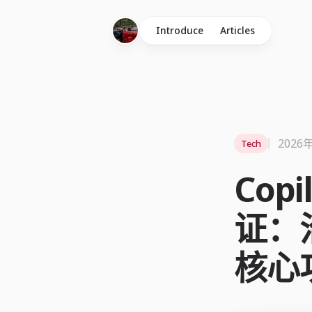
Introduce
Articles
2026
Tech
Copi
证：
核心