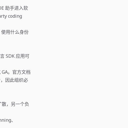
IDE 助手进入软
y coding
、使用什么身份
多语言 SDK 应用可
on 正式 GA。官方文档
行者，因此组织必
负责扩散，另一个负
nning、