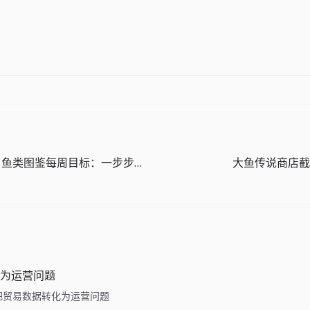
The Big One 鱼类图鉴每周目标：一步步减少空白格
大鱼传说商店截
为运营问题
ide: 把贸易数据转化为运营问题