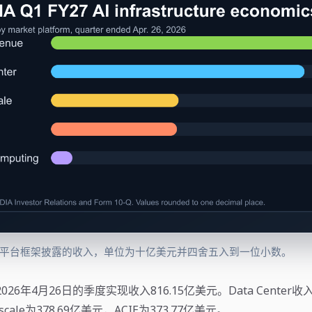
市场平台框架披露的收入，单位为十亿美元并四舍五入到一位小数。
2026年4月26日的季度实现收入816.15亿美元。Data Center收入
cale为378.69亿美元，ACIE为373.77亿美元。