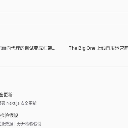
Next.js 16.2把面向代理的调试变成框架议题
 安全更新
e: 部署 Next.js 安全更新
检验假设
ide: 就业数据：分开检验假设