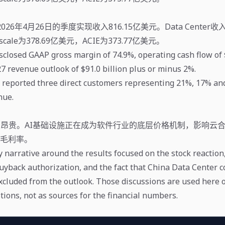
2026年4月26日的季度实现收入816.15亿美元。Data Center收入
cale为378.69亿美元，ACIE为373.77亿美元。
sclosed GAAP gross margin of 74.9%, operating cash flow of $
7 revenue outlook of $91.0 billion plus or minus 2%.
reported three direct customers representing 21%, 17% and
nue.
U昂贵。AI基础设施正在成为软件行业的底层价格机制，影响云合
毛利率。
narrative around the results focused on the stock reaction
uyback authorization, and the fact that China Data Center 
cluded from the outlook. Those discussions are used here o
tions, not as sources for the financial numbers.