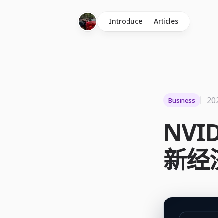
Introduce
Articles
20
Business
NV
新经