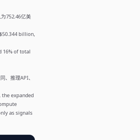
为752.46亿美
50.344 billion,
 16% of total
同、推理API、
, the expanded
compute
nly as signals