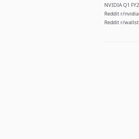
NVIDIA Q1 FY20
Reddit r/nvidi
Reddit r/walls