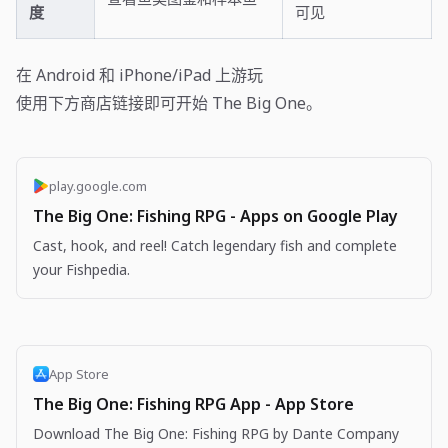
度
可见
在 Android 和 iPhone/iPad 上游玩
使用下方商店链接即可开始 The Big One。
play.google.com
The Big One: Fishing RPG - Apps on Google Play
Cast, hook, and reel! Catch legendary fish and complete
your Fishpedia.
App Store
The Big One: Fishing RPG App - App Store
Download The Big One: Fishing RPG by Dante Company