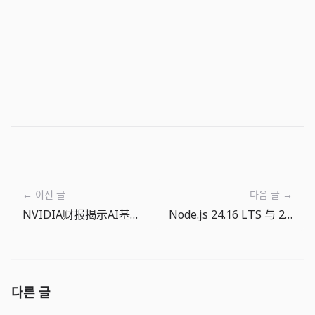
← 이전 글
다음 글 →
NVIDIA财报揭示AI基础设施的新经济学
Node.js 24.16 LTS 与 26 Current：运行时升级现在需要清单化
다른 글