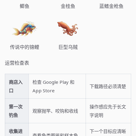
鲫鱼
金桂鱼
蓝鳍金枪鱼
传说中的锦鲤
巨型乌贼
运营检查表
商店入
检查 Google Play 和
下载路径必须清楚
口
App Store
第一次
操作感应先于长文
观察抛竿、咬钩和收线
钓鱼
字说明
收集进
下一个目标应清晰
查看鱼类图鉴和样本鱼