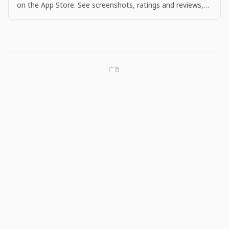
on the App Store. See screenshots, ratings and reviews,
user tips, and more apps like The Big One: Fishing…
广告