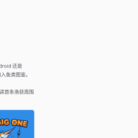
oid 还是
步加入鱼类图鉴。
再阅读首条渔获周围