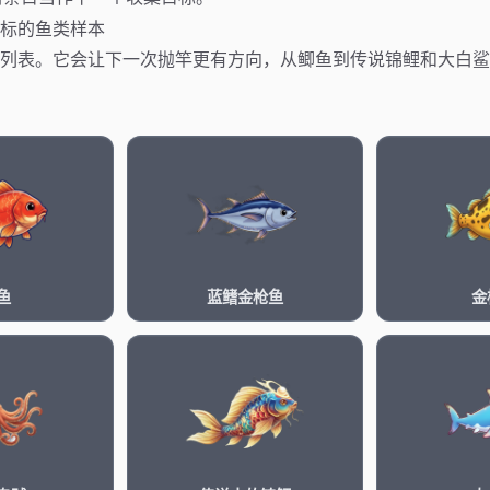
标的鱼类样本
列表。它会让下一次抛竿更有方向，从鲫鱼到传说锦鲤和大白鲨
鱼
蓝鳍金枪鱼
金