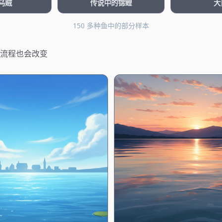
乌贼
传说中的锦鲤
大
150 多种鱼中的部分样本
流程也会改变