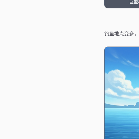
巨型
钓鱼地点变多，