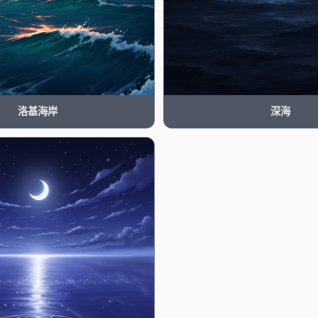
洛基海岸
深海