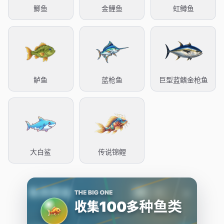
鲫鱼
金鲤鱼
虹鳟鱼
鲈鱼
蓝枪鱼
巨型蓝鳍金枪鱼
大白鲨
传说锦鲤