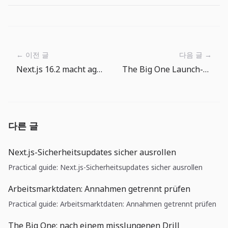
← 이전 글
다음 글 →
Next.js 16.2 macht agentenfreundliches Debugging zur Framework-Aufgabe
The Big One Launch-Woche: Wie Spieler den naechsten Wurf finden
다른 글
Next.js-Sicherheitsupdates sicher ausrollen
Practical guide: Next.js-Sicherheitsupdates sicher ausrollen
Arbeitsmarktdaten: Annahmen getrennt prüfen
Practical guide: Arbeitsmarktdaten: Annahmen getrennt prüfen
The Big One: nach einem misslungenen Drill