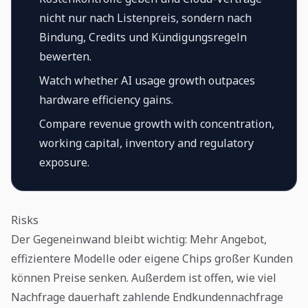
nicht nur nach Listenpreis, sondern nach
Bindung, Credits und Kündigungsregeln
bewerten.
Watch whether AI usage growth outpaces
hardware efficiency gains.
Compare revenue growth with concentration,
working capital, inventory and regulatory
exposure.
Risks
Der Gegeneinwand bleibt wichtig: Mehr Angebot,
effizientere Modelle oder eigene Chips großer Kunden
können Preise senken. Außerdem ist offen, wie viel
Nachfrage dauerhaft zahlende Endkundennachfrage