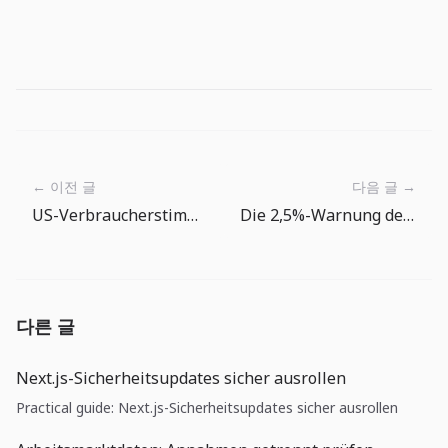
← 이전 글
다음 글 →
US-Verbraucherstimmung erholt sich, aber die Inflationserwartung bleibt das eigentliche Risiko
Die 2,5%-Warnung der Weltbank: Erst Cashflow, dann Wachstumsplan
다른 글
Next.js-Sicherheitsupdates sicher ausrollen
Practical guide: Next.js-Sicherheitsupdates sicher ausrollen