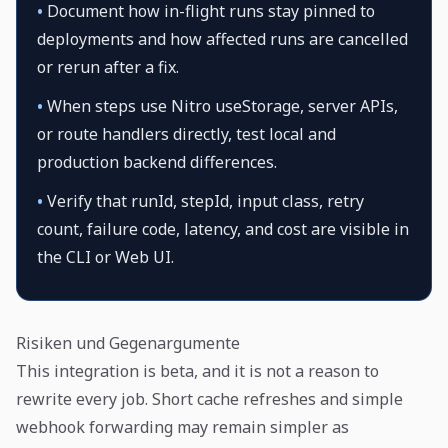
•
Document how in-flight runs stay pinned to
deployments and how affected runs are cancelled
or rerun after a fix.
•
When steps use Nitro useStorage, server APIs,
or route handlers directly, test local and
production backend differences.
•
Verify that runId, stepId, input class, retry
count, failure code, latency, and cost are visible in
the CLI or Web UI.
Risiken und Gegenargumente
This integration is beta, and it is not a reason to
rewrite every job. Short cache refreshes and simple
webhook forwarding may remain simpler as