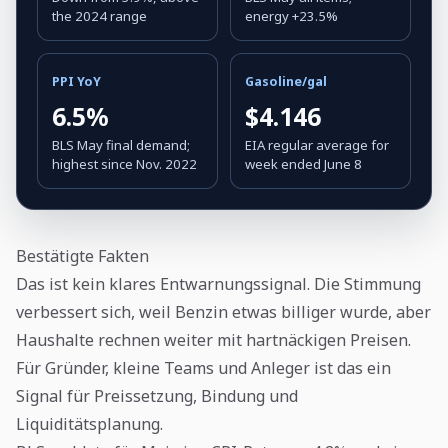
the 2024 range
energy +23.5%
PPI YoY
Gasoline/gal
6.5%
$4.146
BLS May final demand;
EIA regular average for
highest since Nov. 2022
week ended June 8
Bestätigte Fakten
Das ist kein klares Entwarnungssignal. Die Stimmung
verbessert sich, weil Benzin etwas billiger wurde, aber
Haushalte rechnen weiter mit hartnäckigen Preisen.
Für Gründer, kleine Teams und Anleger ist das ein
Signal für Preissetzung, Bindung und
Liquiditätsplanung.