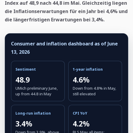
Index auf 48,9 nach 44,8 im Mai. Gleichzeitig liegen
die Inflationserwartungen für ein Jahr bei 4,6% und
die längerfristigen Erwartungen bei 3,4%.
Consumer and inflation dashboard as of June
13, 2026
Sentiment
1-year inflation
48.9
4.6%
UMich preliminary June,
Down from 4.8% in May,
up from 44.8 in May
still elevated
Long-run inflation
CPI YoY
3.4%
4.2%
Down from 3.9%, above
BLS May all items;