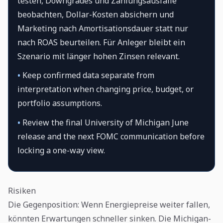
testen, Downgrades und Zahlungsausfälle
beobachten, Dollar-Kosten absichern und
Marketing nach Amortisationsdauer statt nur
nach ROAS beurteilen. Für Anleger bleibt ein
Szenario mit länger hohen Zinsen relevant.
•
Keep confirmed data separate from
interpretation when changing price, budget, or
portfolio assumptions.
•
Review the final University of Michigan June
release and the next FOMC communication before
locking a one-way view.
Risiken
Die Gegenposition: Wenn Energiepreise weiter fallen,
könnten Erwartungen schneller sinken. Die Michigan-