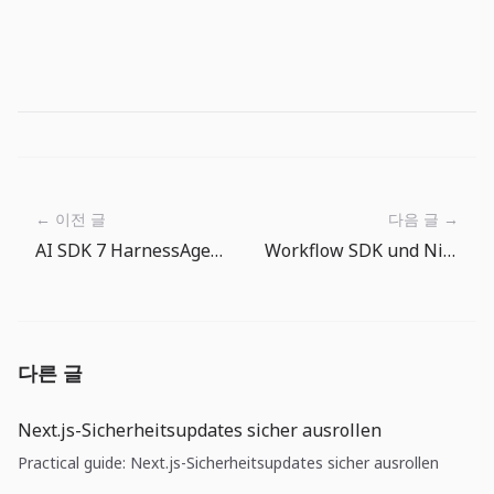
← 이전 글
다음 글 →
AI SDK 7 HarnessAgent: Coding-Agenten werden austauschbare Laufzeiten
Workflow SDK und Nitro v3: Durable Backends ruecken in die App-Laufzeit
다른 글
Next.js-Sicherheitsupdates sicher ausrollen
Practical guide: Next.js-Sicherheitsupdates sicher ausrollen