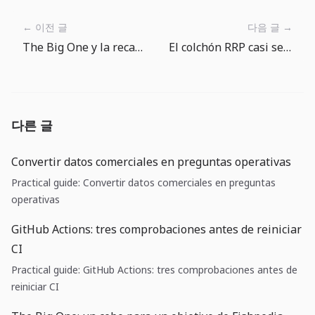
← 이전 글
다음 글 →
The Big One y la recarga de energía: entre Ver anuncio y recarga gratis
El colchón RRP casi se agotó: el coste del dólar depende de la fontanería financiera
다른 글
Convertir datos comerciales en preguntas operativas
Practical guide: Convertir datos comerciales en preguntas
operativas
GitHub Actions: tres comprobaciones antes de reiniciar
CI
Practical guide: GitHub Actions: tres comprobaciones antes de
reiniciar CI