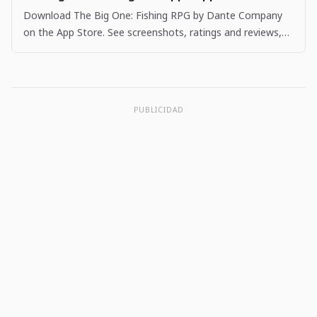
Download The Big One: Fishing RPG by Dante Company
on the App Store. See screenshots, ratings and reviews,
user tips, and more apps like The Big One: Fishing…
PUBLICIDAD