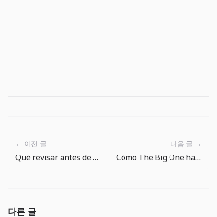
← 이전 글
다음 글 →
Qué revisar antes de buscar peces raros en la Enciclopedia de Peces
Cómo The Big One hace legibles más de 150 peces en la Enciclopedia de Peces
다른 글