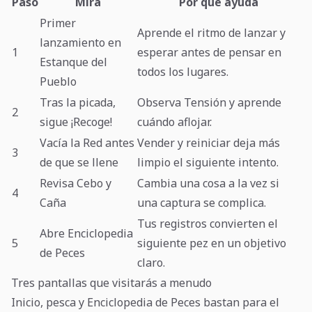
Paso
Mira
Por qué ayuda
Primer
Aprende el ritmo de lanzar y
lanzamiento en
1
esperar antes de pensar en
Estanque del
todos los lugares.
Pueblo
Tras la picada,
Observa Tensión y aprende
2
sigue ¡Recoge!
cuándo aflojar.
Vacía la Red antes
Vender y reiniciar deja más
3
de que se llene
limpio el siguiente intento.
Revisa Cebo y
Cambia una cosa a la vez si
4
Caña
una captura se complica.
Tus registros convierten el
Abre Enciclopedia
5
siguiente pez en un objetivo
de Peces
claro.
Tres pantallas que visitarás a menudo
Inicio, pesca y Enciclopedia de Peces bastan para el