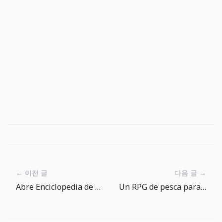
← 이전 글
다음 글 →
Abre Enciclopedia de Peces para encontrar tu próxima captura
Un RPG de pesca para abrir cuando te aburres