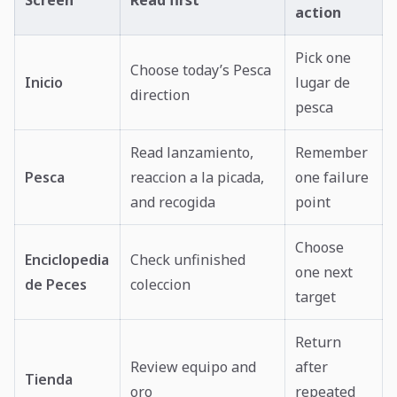
Screen
Read first
action
Pick one
Choose today’s Pesca
Inicio
lugar de
direction
pesca
Read lanzamiento,
Remember
Pesca
reaccion a la picada,
one failure
and recogida
point
Choose
Enciclopedia
Check unfinished
one next
de Peces
coleccion
target
Return
Review equipo and
after
Tienda
oro
repeated