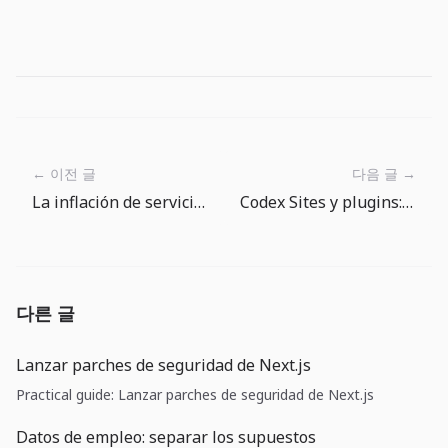
← 이전 글
다음 글 →
La inflación de servicios en EE. UU. vuelve a calentarse: junio exige defender costes, no esperar dinero barato
Codex Sites y plugins: las herramientas internas necesitan gobierno de despliegue
다른 글
Lanzar parches de seguridad de Next.js
Practical guide: Lanzar parches de seguridad de Next.js
Datos de empleo: separar los supuestos