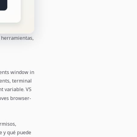
, herramientas,
gents window in
ents, terminal
 variable. VS
oves browser-
rmisos,
te y qué puede