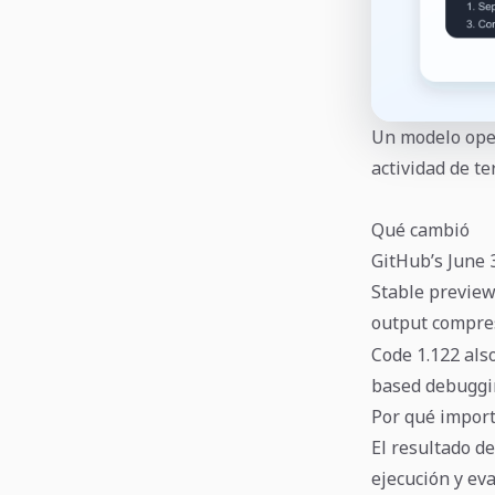
Un modelo oper
actividad de t
Qué cambió
GitHub’s June 
Stable preview
output compres
Code 1.122 als
based debuggi
Por qué impor
El resultado d
ejecución y ev