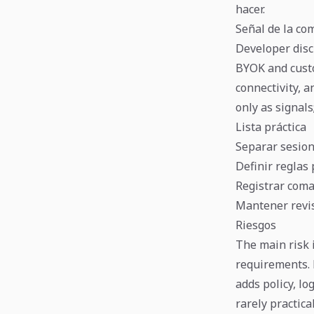
hacer.
Señal de la co
Developer disc
BYOK and custo
connectivity, 
only as signals;
Lista práctica
Separar sesion
Definir reglas
Registrar coma
Mantener revi
Riesgos
The main risk 
requirements. 
adds policy, lo
rarely practica