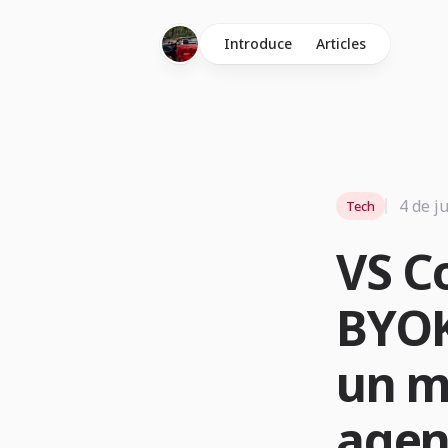
Introduce
Articles
4 de j
Tech
VS C
BYOK
un m
agen