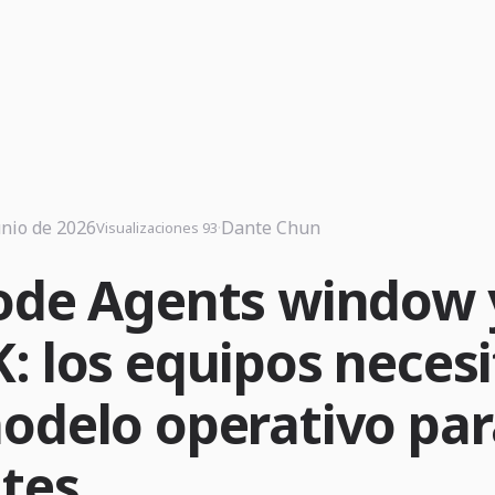
unio de 2026
·
Dante Chun
Visualizaciones 93
ode Agents window 
: los equipos neces
odelo operativo par
tes