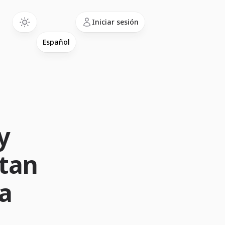
Language
Iniciar sesión
y
itan
a