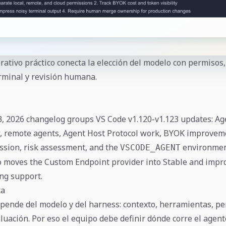
ativo práctico conecta la elección del modelo con permisos
erminal y revisión humana.
3, 2026 changelog groups VS Code v1.120-v1.123 updates: A
, remote agents, Agent Host Protocol work, BYOK improvem
sion, risk assessment, and the
environment
VSCODE_AGENT
o moves the Custom Endpoint provider into Stable and impr
ng support.
ta
epende del modelo y del harness: contexto, herramientas, pe
aluación. Por eso el equipo debe definir dónde corre el agen