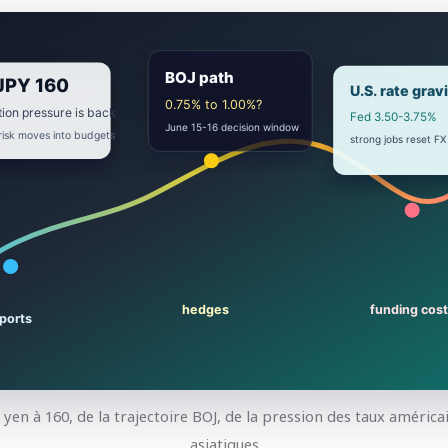
en à 160, de la trajectoire BOJ, de la pression des taux américai
asiatiques