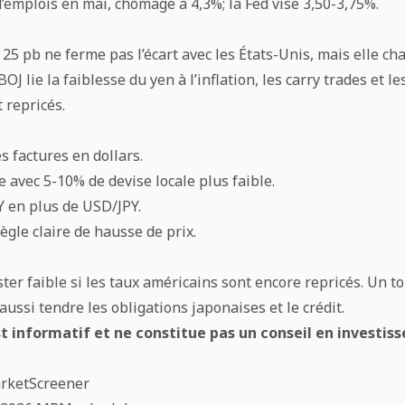
d’emplois en mai, chômage à 4,3%; la Fed vise 3,50-3,75%.
25 pb ne ferme pas l’écart avec les États-Unis, mais elle ch
BOJ lie la faiblesse du yen à l’inflation, les carry trades et 
 repricés.
es factures en dollars.
 avec 5-10% de devise locale plus faible.
 en plus de USD/JPY.
ègle claire de hausse de prix.
ter faible si les taux américains sont encore repricés. Un t
aussi tendre les obligations japonaises et le crédit.
t informatif et ne constitue pas un conseil en investis
arketScreener