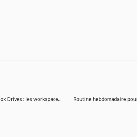
Vercel Sandbox Drives : les workspaces persistants deviennent une brique d’infrastructure agentique