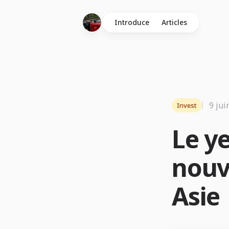
Introduce
Articles
9 jui
Invest
Le y
nouv
Asie