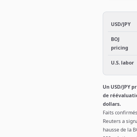
USD/JPY
BOJ
pricing
U.S. labor
Un USD/JPY pr
de réévaluati
dollars.
Faits confirmé
Reuters a sign
hausse de la BO