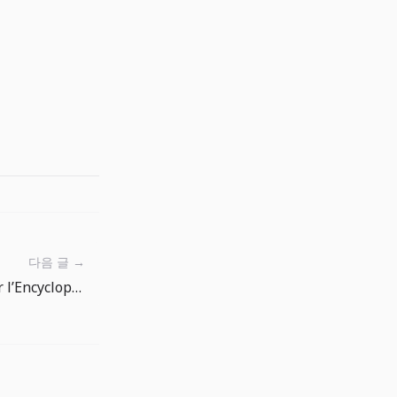
다음 글 →
Routine hebdomadaire pour l’Encyclopédie des Poissons de The Big One