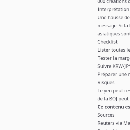
000 créations 
Interprétation
Une hausse de 
message. Si la 
asiatiques sont
Checklist
Lister toutes l
Tester la marge
Suivre KRW/JPY
Préparer une r
Risques
Le yen peut res
de la BOJ peut 
Ce contenu es
Sources
Reuters via M