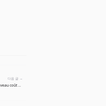
다음 글 →
Le yen à 160 signale un nouveau coût du capital en Asie