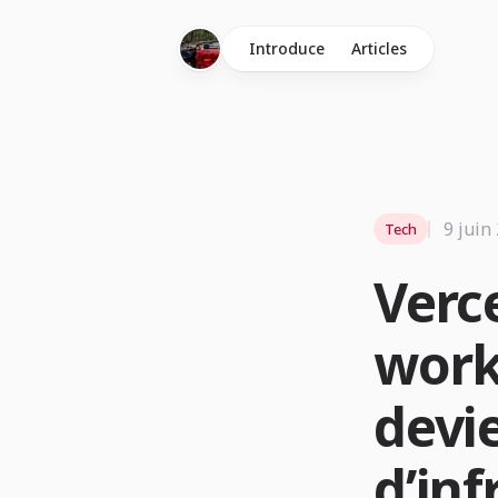
Introduce
Articles
9 juin
Tech
Verce
work
devi
d’in