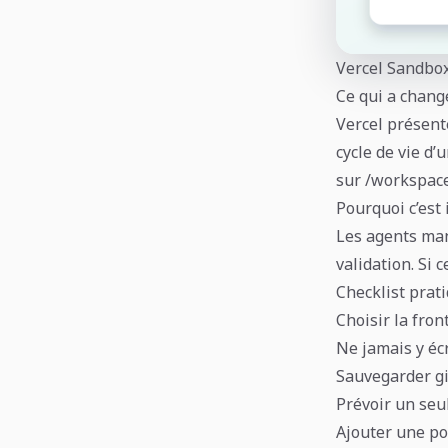
Vercel Sandbox
Ce qui a chang
Vercel présent
cycle de vie d
sur /workspace
Pourquoi c’est
Les agents man
validation. Si 
Checklist prat
Choisir la fron
Ne jamais y écr
Sauvegarder git
Prévoir un seu
Ajouter une po