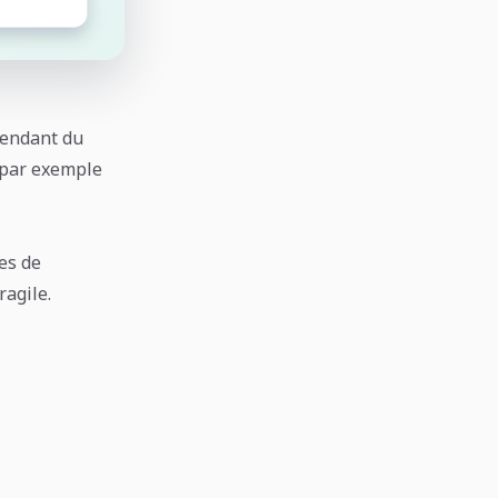
pendant du
 par exemple
es de
ragile.