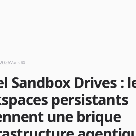
 2026
Vues 60
l Sandbox Drives : l
spaces persistants
ennent une brique
frastructure agentiq