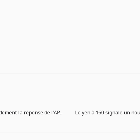
Vérifiez rapidement la réponse de l'API et la charge utile du webhook avec le décodeur Base64