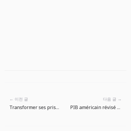
← 이전 글
다음 글 →
Transformer ses prises en cuisine de camp dans The Big One
PIB américain révisé en baisse, inflation encore élevée : prudence sur les baisses de taux