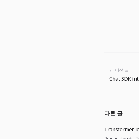
← 이전 글
다른 글
Transformer l
Practical guide: