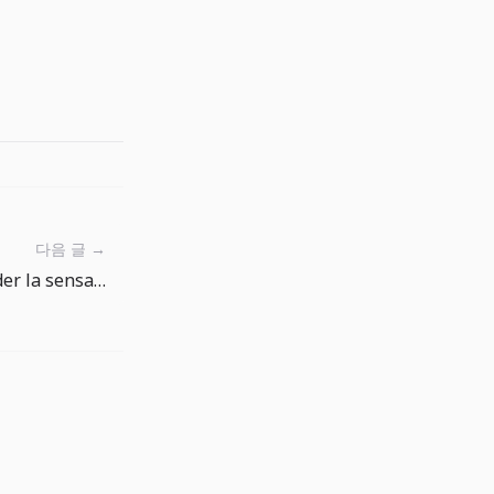
다음 글 →
Localiser The Big One : garder la sensation de pêche dans 15 langues