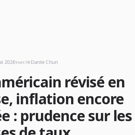
ai 2026
·
Dante Chun
Vues 58
américain révisé en
e, inflation encore
e : prudence sur les
ses de taux