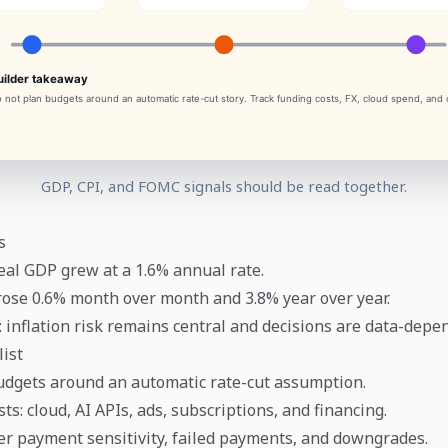
GDP, CPI, and FOMC signals should be read together.
s
eal GDP grew at a 1.6% annual rate.
 rose 0.6% month over month and 3.8% year over year.
inflation risk remains central and decisions are data-depe
list
udgets around an automatic rate-cut assumption.
sts: cloud, AI APIs, ads, subscriptions, and financing.
 payment sensitivity, failed payments, and downgrades.