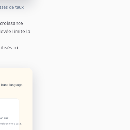
isses de taux
 croissance
levée limite la
lisés ici