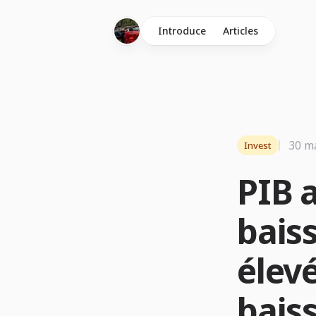
Introduce
Articles
30 m
Invest
PIB 
baiss
élevé
bais