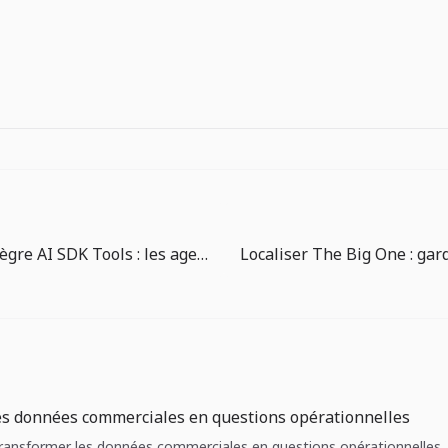
Chat SDK intègre AI SDK Tools : les agents doivent commencer par les permissions
es données commerciales en questions opérationnelles
 Transformer les données commerciales en questions opérationnelles