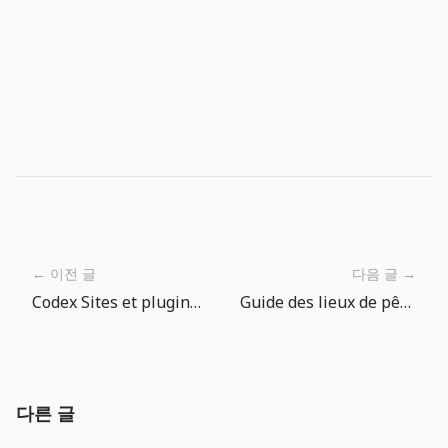
← 이전 글
다음 글 →
Codex Sites et plugins: les outils internes ont besoin d une gouvernance de deploiement
Guide des lieux de pêche The Big One : où lancer ensuite
다른 글