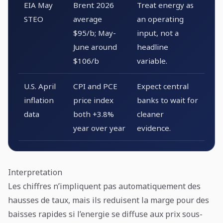
EIA May
Brent 2026
Treat energy as
STEO
average
an operating
$95/b; May-
input, not a
June around
headline
$106/b
variable.
U.S. April
CPI and PCE
Expect central
inflation
price index
banks to wait for
data
both +3.8%
cleaner
year over year
evidence.
Interpretation
Les chiffres n’impliquent pas automatiquement des
hausses de taux, mais ils reduisent la marge pour des
baisses rapides si l’energie se diffuse aux prix sous-