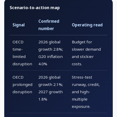
Scenario-to-action map
Confirmed
Signal
Operating read
number
OECD
2026 global
Budget for
time-
growth 2.8%;
slower demand
limited
G20 inflation
and stickier
disruption
4.0%
costs.
OECD
2026 global
Stress-test
prolonged
growth 2.1%;
runway, credit,
disruption
2027 growth
and high-
1.8%
multiple
exposure.