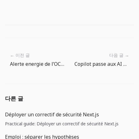
← 이전 글
다음 글 →
Alerte energie de l’OCDE : meme le boom de l’IA doit respecter les couts
Copilot passe aux AI Credits: les equipes dev doivent gerer le cout des agents
다른 글
Déployer un correctif de sécurité Next.js
Practical guide: Déployer un correctif de sécurité Next.js
Emploi : séparer les hypothèses