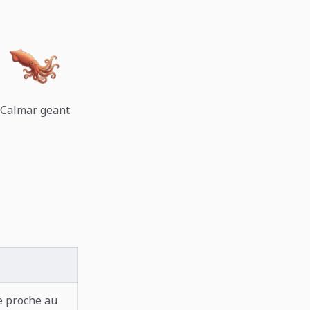
Calmar geant
e proche au