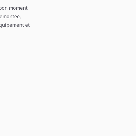
le bon moment
 remontee,
’equipement et