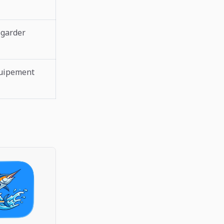
egarder
quipement