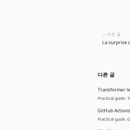
← 이전 글
다른 글
Transformer l
Practical guide:
GitHub Actions 
Practical guide: 