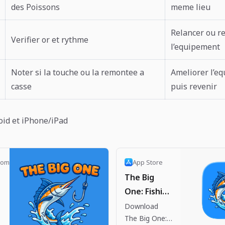
des Poissons
meme lieu
Relancer ou r
Verifier or et rythme
l’equipement
Noter si la touche ou la remontee a
Ameliorer l’e
casse
puis revenir
oid et iPhone/iPad
com
App Store
The Big
One: Fishing
RPG App -
Download
h
The Big One:
App Store