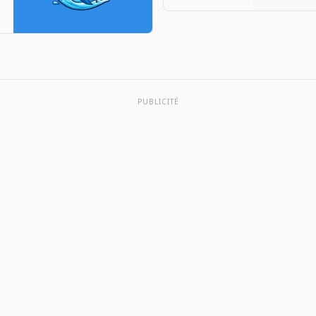
Fishing RPG
by Dante
.
Company on
the App Store.
See
screenshots,
PUBLICITÉ
ratings and
reviews, user
tips, and more
apps like The
Big One:
Fishing…