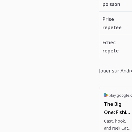
poisson
Prise
repetee
Echec
repete
Jouer sur Andr
play.google.
The Big
One: Fishing
RPG - Apps
Cast, hook,
and reel! Catc
on Google