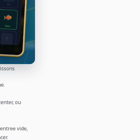
issons
ne.
tenter, ou
entree vide,
cer.