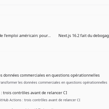
La surprise de l’emploi américain: pourquoi la marge de cash compte plus que l’espoir de baisse des taux
es données commerciales en questions opérationnelles
 Transformer les données commerciales en questions opérationnelles
: trois contrôles avant de relancer CI
GitHub Actions : trois contrôles avant de relancer CI