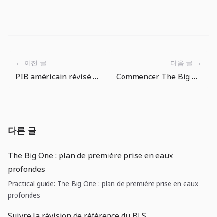
← 이전 글
다음 글 →
PIB américain révisé en baisse, inflation encore élevée : prudence sur les baisses de taux
Commencer The Big One sur Android et iPhone/iPad
다른 글
The Big One : plan de première prise en eaux
profondes
Practical guide: The Big One : plan de première prise en eaux
profondes
Suivre la révision de référence du BLS