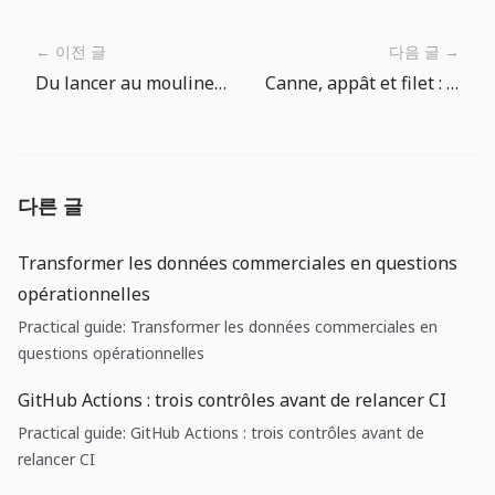
← 이전 글
다음 글 →
Du lancer au moulinet : lire une session de pêche
Canne, appât et filet : guide simple de l’équipement dans The Big One
다른 글
Transformer les données commerciales en questions
opérationnelles
Practical guide: Transformer les données commerciales en
questions opérationnelles
GitHub Actions : trois contrôles avant de relancer CI
Practical guide: GitHub Actions : trois contrôles avant de
relancer CI