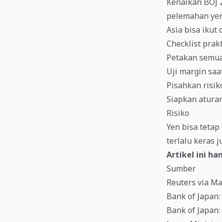
Kenaikan BOJ 2
pelemahan yen 
Asia bisa ikut 
Checklist prak
Petakan semua 
Uji margin saa
Pisahkan risiko
Siapkan atura
Risiko
Yen bisa tetap
terlalu keras j
Artikel ini h
Sumber
Reuters via M
Bank of Japan
Bank of Japan: