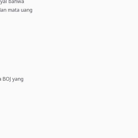
nyal bahwa
 dan mata uang
a BOJ yang