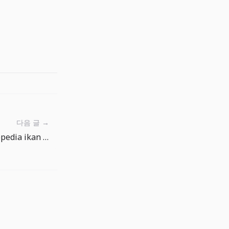
다음 글 →
Rutinitas Mingguan Ensiklopedia ikan di The Big One