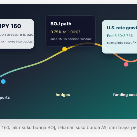
160, jalur suku bunga BOJ, tekanan suku bunga AS, dan biaya p