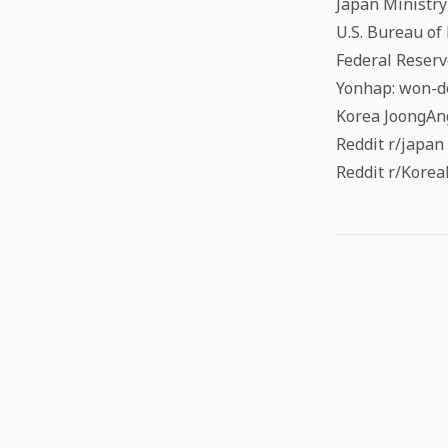
Japan Ministry
U.S. Bureau of
Federal Reser
Yonhap: won-do
Korea JoongAng
Reddit r/japan
Reddit r/Korea