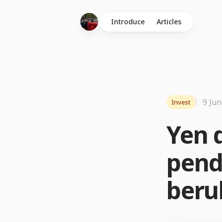
Introduce
Articles
9 Jun
Invest
Yen d
pend
beru