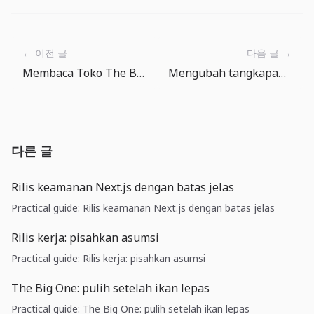
← 이전 글
다음 글 →
Membaca Toko The Big One: memilih umpan dan permata tanpa tekanan
Mengubah tangkapan menjadi masakan kamp di The Big One
다른 글
Rilis keamanan Next.js dengan batas jelas
Practical guide: Rilis keamanan Next.js dengan batas jelas
Rilis kerja: pisahkan asumsi
Practical guide: Rilis kerja: pisahkan asumsi
The Big One: pulih setelah ikan lepas
Practical guide: The Big One: pulih setelah ikan lepas