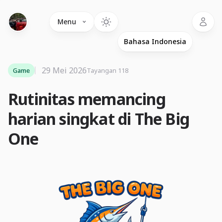
Language
Menu
29 Mei 2026
Game
Tayangan 118
Rutinitas memancing
harian singkat di The Big
One