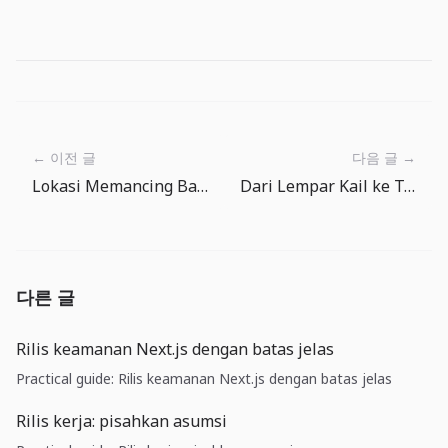
← 이전 글
다음 글 →
Lokasi Memancing Baru Mengubah Cara Memilih Peralatan
Dari Lempar Kail ke Tarik: Membaca Satu Sesi
다른 글
Rilis keamanan Next.js dengan batas jelas
Practical guide: Rilis keamanan Next.js dengan batas jelas
Rilis kerja: pisahkan asumsi