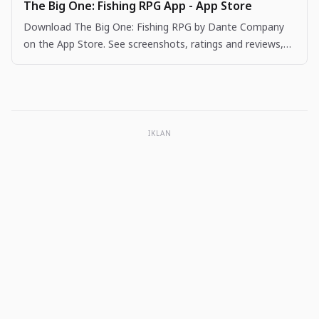
The Big One: Fishing RPG App - App Store
Download The Big One: Fishing RPG by Dante Company
on the App Store. See screenshots, ratings and reviews,
user tips, and more apps like The Big One: Fishing…
IKLAN