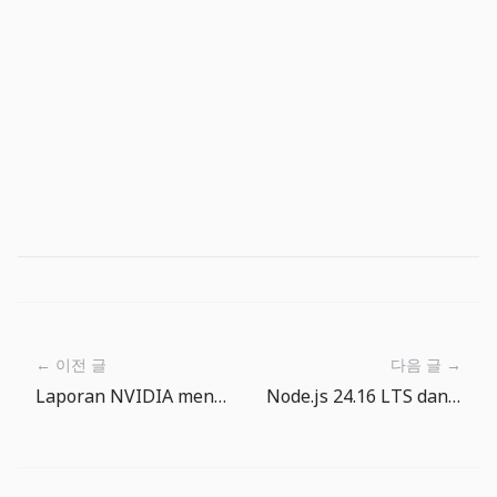
← 이전 글
다음 글 →
Laporan NVIDIA menjelaskan ekonomi baru infrastruktur AI
Node.js 24.16 LTS dan 26 Current: upgrade runtime kini perlu checklist