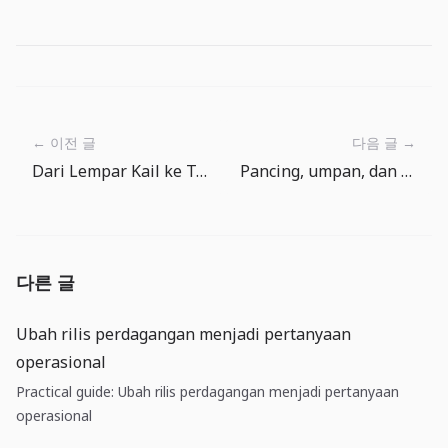
← 이전 글
다음 글 →
Dari Lempar Kail ke Tarik: Membaca Satu Sesi
Pancing, umpan, dan jaring: panduan perlengkapan sederhana untuk The Big One
다른 글
Ubah rilis perdagangan menjadi pertanyaan
operasional
Practical guide: Ubah rilis perdagangan menjadi pertanyaan
operasional