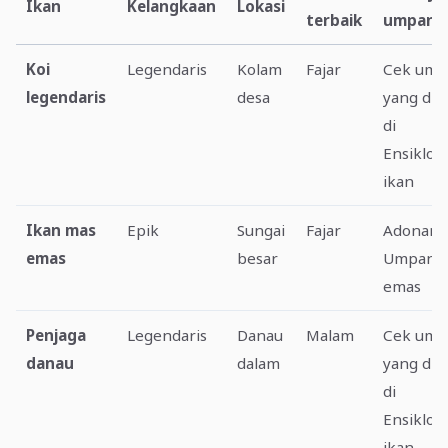
Ikan
Kelangkaan
Lokasi
terbaik
umpan
Koi
Legendaris
Kolam
Fajar
Cek ump
legendaris
desa
yang dis
di
Ensiklop
ikan
Ikan mas
Epik
Sungai
Fajar
Adonan 
emas
besar
Umpan
emas
Penjaga
Legendaris
Danau
Malam
Cek ump
danau
dalam
yang dis
di
Ensiklop
ikan