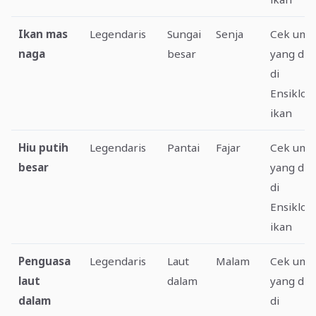
Ikan mas
Legendaris
Sungai
Senja
Cek ump
naga
besar
yang dis
di
Ensiklop
ikan
Hiu putih
Legendaris
Pantai
Fajar
Cek ump
besar
yang dis
di
Ensiklop
ikan
Penguasa
Legendaris
Laut
Malam
Cek ump
laut
dalam
yang dis
dalam
di