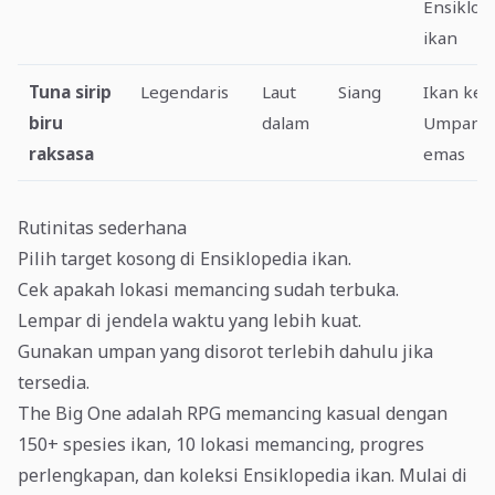
Ensiklop
ikan
Tuna sirip
Legendaris
Laut
Siang
Ikan keci
biru
dalam
Umpan
raksasa
emas
Rutinitas sederhana
Pilih target kosong di Ensiklopedia ikan.
Cek apakah lokasi memancing sudah terbuka.
Lempar di jendela waktu yang lebih kuat.
Gunakan umpan yang disorot terlebih dahulu jika
tersedia.
The Big One adalah RPG memancing kasual dengan
150+ spesies ikan, 10 lokasi memancing, progres
perlengkapan, dan koleksi Ensiklopedia ikan. Mulai di