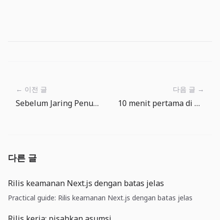
← 이전 글
다음 글 →
Sebelum Jaring Penuh: Rutinitas Memancing yang Rapi
10 menit pertama di The Big One: tangkap, cek, lempar lagi
다른 글
Rilis keamanan Next.js dengan batas jelas
Practical guide: Rilis keamanan Next.js dengan batas jelas
Rilis kerja: pisahkan asumsi