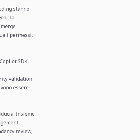
coding stanno
rni; la
l merge.
quali permessi,
 Copilot SDK,
ity validation
devono essere
fiducia. Insieme
nagement.
dency review,