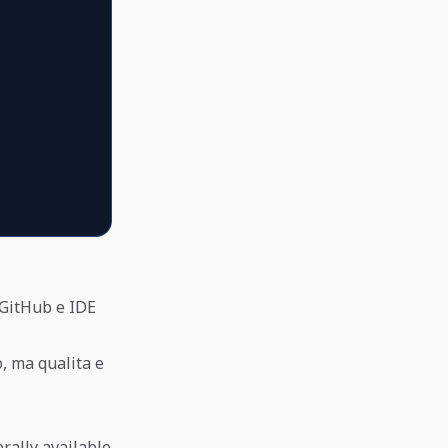
 GitHub e IDE
o, ma qualita e
rally available