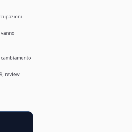
ccupazioni
i vanno
gni cambiamento
PR, review