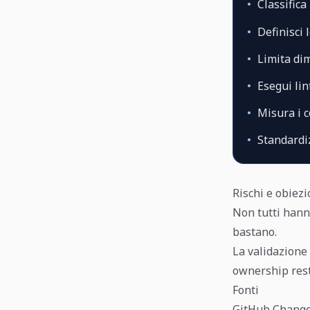
•
Classifica
•
Definisci l
•
Limita di
•
Esegui lin
•
Misura i c
•
Standardiz
Rischi e obiezi
Non tutti hann
bastano.
La validazione 
ownership rest
Fonti
GitHub Changelo