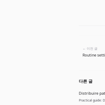
← 이전 글
다른 글
Distribuire pat
Practical guide: D