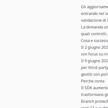
Gli aggiorname
entrando nel si
validazione di
La domanda uti
quali controlli,
Cosa e success
Il 2 giugno 20
con focus su i
Il 9 giugno 202
per third-party
gestiti con pol
Perche conta
Il SDK aumenta 
trasformano gl
Branch protec
costi CI e aud