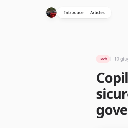
Introduce
Articles
10 giu
Tech
Copi
sicur
gove