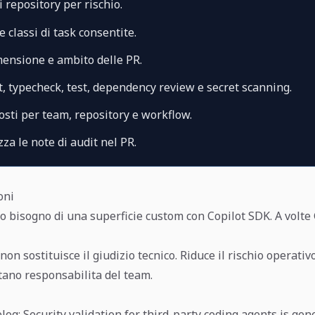
 i repository per rischio.
e classi di task consentite.
mensione e ambito delle PR.
t, typecheck, test, dependency review e secret scanning.
osti per team, repository e workflow.
za le note di audit nel PR.
oni
o bisogno di una superficie custom con Copilot SDK. A volte
non sostituisce il giudizio tecnico. Riduce il rischio operativ
ano responsabilita del team.
g: Security validation for third-party coding agents is gene