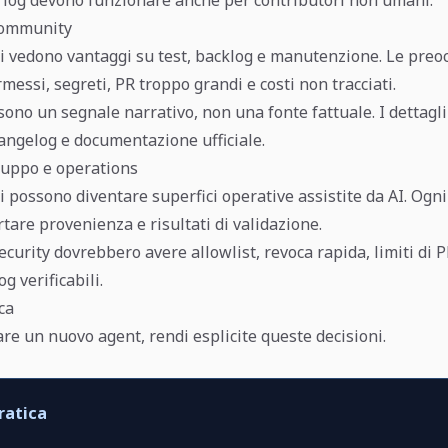
community
ri vedono vantaggi su test, backlog e manutenzione. Le preo
essi, segreti, PR troppo grandi e costi non tracciati.
ono un segnale narrativo, non una fonte fattuale. I dettagl
hangelog e documentazione ufficiale.
luppo e operations
rni possono diventare superfici operative assistite da AI. O
tare provenienza e risultati di validazione.
curity dovrebbero avere allowlist, revoca rapida, limiti di 
g verificabili.
ca
are un nuovo agent, rendi esplicite queste decisioni.
ratica