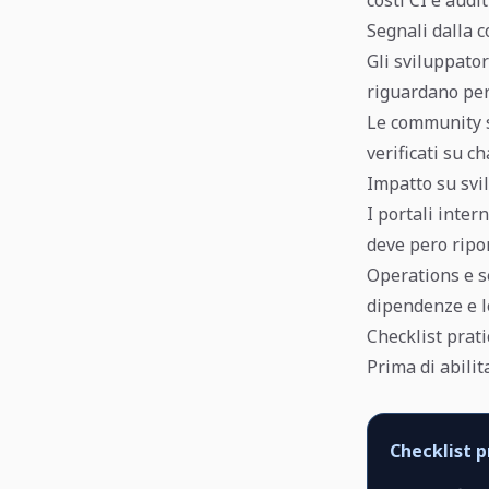
Segnali dalla 
Gli sviluppato
riguardano perm
Le community s
verificati su c
Impatto su svi
I portali inte
deve pero ripor
Operations e se
dipendenze e lo
Checklist prati
Prima di abilit
Checklist p