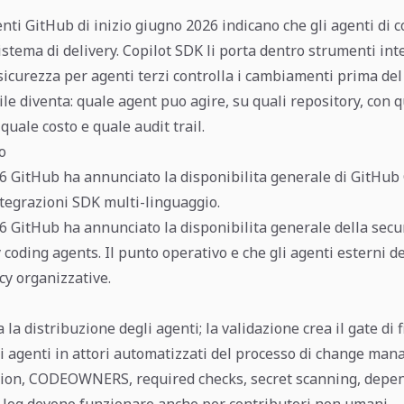
nti GitHub di inizio giugno 2026 indicano che gli agenti di 
stema di delivery. Copilot SDK li porta dentro strumenti inte
 sicurezza per agenti terzi controlla i cambiamenti prima de
le diventa: quale agent puo agire, su quali repository, con 
 quale costo e quale audit trail.
o
26 GitHub ha annunciato la disponibilita generale di GitHub
ntegrazioni SDK multi-linguaggio.
6 GitHub ha annunciato la disponibilita generale della secur
 coding agents. Il punto operativo e che gli agenti esterni 
icy organizzative.
la distribuzione degli agenti; la validazione crea il gate di 
i agenti in attori automatizzati del processo di change ma
tion, CODEOWNERS, required checks, secret scanning, depen
it log devono funzionare anche per contributori non umani.