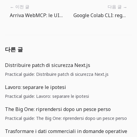
← 이전 글
다음 글 →
Arriva WebMCP: le UI web hanno bisogno di un contratto per gli agenti
Google Colab CLI: regole operative prima di dare una GPU agli agenti
다른 글
Distribuire patch di sicurezza Next.js
Practical guide: Distribuire patch di sicurezza Next.js
Lavoro: separare le ipotesi
Practical guide: Lavoro: separare le ipotesi
The Big One: riprendersi dopo un pesce perso
Practical guide: The Big One: riprendersi dopo un pesce perso
Trasformare i dati commerciali in domande operative