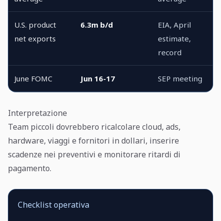
U.S. product
6.3m b/d
EIA, April
net exports
estimate,
record
June FOMC
Jun 16-17
SEP meeting
Interpretazione
Team piccoli dovrebbero ricalcolare cloud, ads,
hardware, viaggi e fornitori in dollari, inserire
scadenze nei preventivi e monitorare ritardi di
pagamento.
Checklist operativa