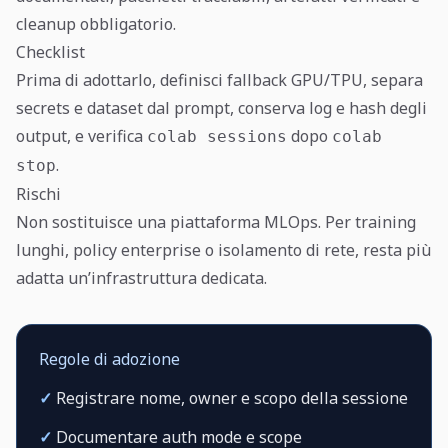
cleanup obbligatorio.
Checklist
Prima di adottarlo, definisci fallback GPU/TPU, separa
secrets e dataset dal prompt, conserva log e hash degli
output, e verifica
dopo
colab sessions
colab
.
stop
Rischi
Non sostituisce una piattaforma MLOps. Per training
lunghi, policy enterprise o isolamento di rete, resta più
adatta un’infrastruttura dedicata.
Regole di adozione
✓
Registrare nome, owner e scopo della sessione
✓
Documentare auth mode e scope