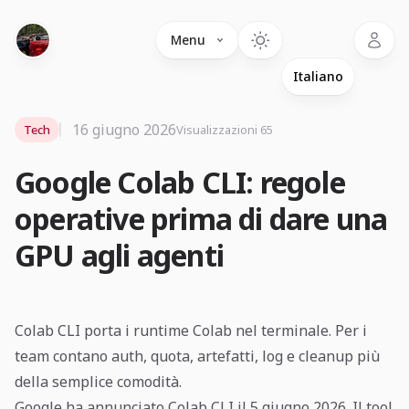
Language
Menu
16 giugno 2026
Tech
Visualizzazioni 65
Google Colab CLI: regole
operative prima di dare una
GPU agli agenti
Colab CLI porta i runtime Colab nel terminale. Per i
team contano auth, quota, artefatti, log e cleanup più
della semplice comodità.
Google ha annunciato Colab CLI il 5 giugno 2026. Il tool