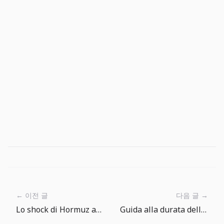
← 이전 글
다음 글 →
Lo shock di Hormuz arriva alla Fed: prima il cash flow, poi il prezzo del petrolio
Guida alla durata delle sessioni in The Big One: 3 minuti, 10 minuti o di più