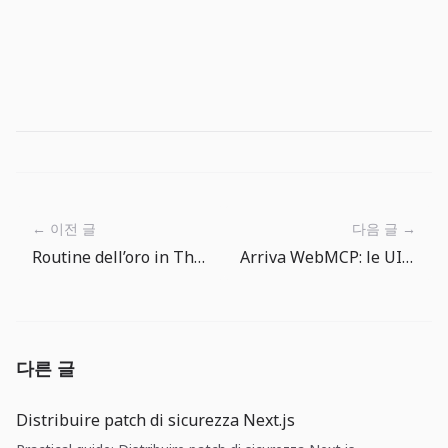
← 이전 글
다음 글 →
Routine dell’oro in The Big One: trasformare le ricompense in progressi equipaggiamento
Arriva WebMCP: le UI web hanno bisogno di un contratto per gli agenti
다른 글
Distribuire patch di sicurezza Next.js