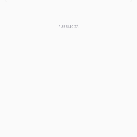
user tips, and more apps like The Big One: Fishing…
PUBBLICITÀ