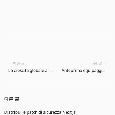
← 이전 글
다음 글 →
La crescita globale al 2,5% è un avviso sul cash flow
Anteprima equipaggiamento attuale in The Big One: scegliere la località giusta
다른 글
Distribuire patch di sicurezza Next.js