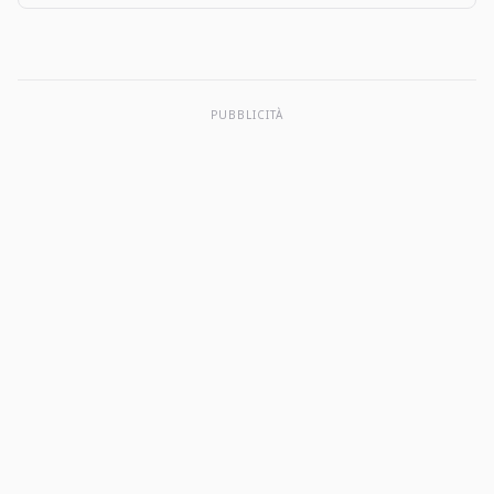
user tips, and more apps like The Big One: Fishing…
PUBBLICITÀ