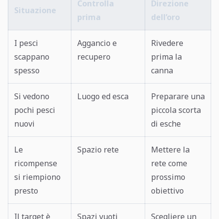
Controlla
Direzione
Situazione
prima
dell’oro
I pesci
Aggancio e
Rivedere
scappano
recupero
prima la
spesso
canna
Si vedono
Luogo ed esca
Preparare una
pochi pesci
piccola scorta
nuovi
di esche
Le
Spazio rete
Mettere la
ricompense
rete come
si riempiono
prossimo
presto
obiettivo
Il target è
Spazi vuoti
Scegliere un