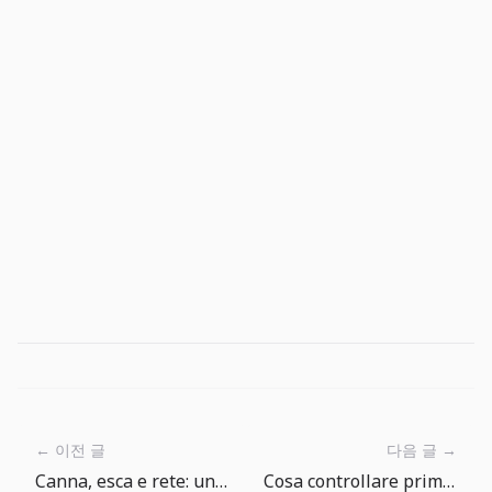
← 이전 글
다음 글 →
Canna, esca e rete: una guida semplice all’equipaggiamento di The Big One
Cosa controllare prima di cercare pesci rari nell’Enciclopedia dei Pesci