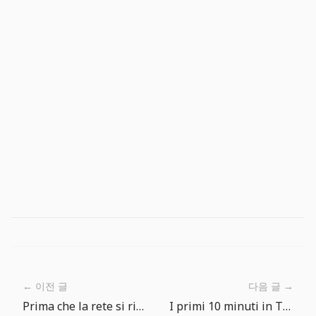
← 이전 글
다음 글 →
Prima che la rete si riempia: un ciclo di pesca più ordinato
I primi 10 minuti in The Big One: pesca, controlla, lancia di nuovo